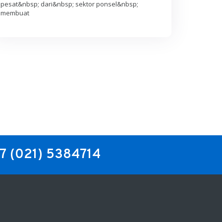
pesat&nbsp; dari&nbsp; sektor ponsel&nbsp;
membuat
/7
(021) 5384714