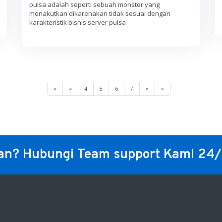
pulsa adalah seperti sebuah monster yang
menakutkan dikarenakan tidak sesuai dengan
karakteristik bisnis server pulsa
...
«
«
4
5
6
7
»
»
an? Hubungi Team support Kami 24