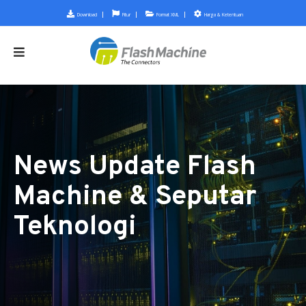
Download
Fitur
Format XML
Harga & Ketentuan
News Update Flash
Machine & Seputar
Teknologi