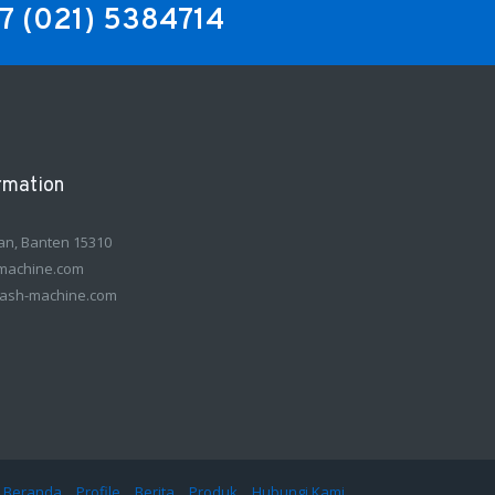
/7
(021) 5384714
rmation
an, Banten 15310
machine.com
ash-machine.com
Beranda
Profile
Berita
Produk
Hubungi Kami