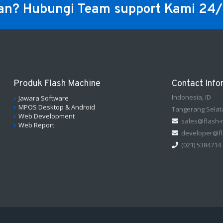
an? Hubungi Team support Kami 24
Produk Flash Machine
Contact Info
Indonesia, ID
Jawara Software
MPOS Desktop & Android
Tangerang Selat
Web Development
sales@flash-
Web Report
developer@fl
(021) 5384714