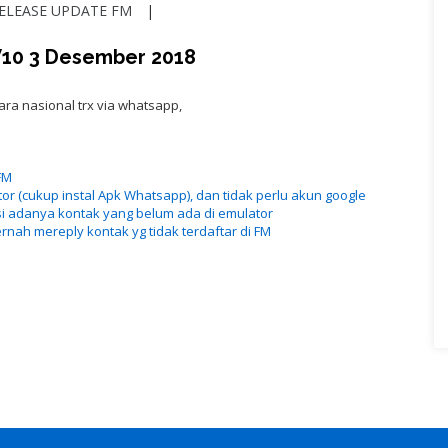
ELEASE UPDATE FM
W10 3 Desember 2018
ra nasional trx via whatsapp,
FM
tor (cukup instal Apk Whatsapp), dan tidak perlu akun google
eksi adanya kontak yang belum ada di emulator
rnah mereply kontak yg tidak terdaftar di FM