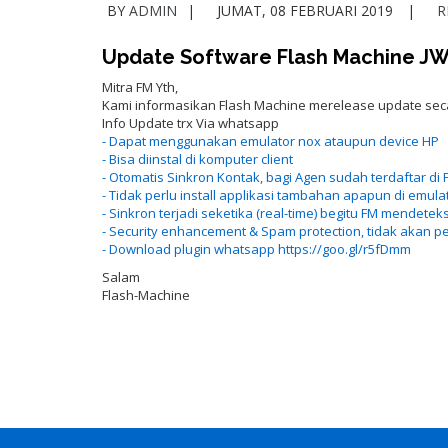
BY
ADMIN
JUMAT, 08 FEBRUARI 2019
R
Update Software Flash Machine J
Mitra FM Yth,
Kami informasikan Flash Machine merelease update seca
Info Update trx Via whatsapp
- Dapat menggunakan emulator nox ataupun device HP
- Bisa diinstal di komputer client
- Otomatis Sinkron Kontak, bagi Agen sudah terdaftar di 
- Tidak perlu install applikasi tambahan apapun di emula
- Sinkron terjadi seketika (real-time) begitu FM mendet
- Security enhancement & Spam protection, tidak akan pe
- Download plugin whatsapp https://goo.gl/r5fDmm
Salam
Flash-Machine