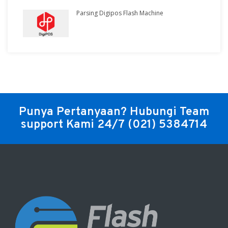
Parsing Digipos Flash Machine
Punya Pertanyaan? Hubungi Team
support Kami 24/7
(021) 5384714