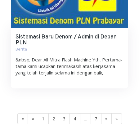
Sistemasi Baru Denom / Admin di Depan
PLN
Berita
&nbsp; Dear All Mitra Flash Machine Yth, Pertama-
tama kami ucapkan terimakasih atas kerjasama
yang telah terjalin selama ini dengan baik,
«
«
1
2
3
4
...
7
»
»